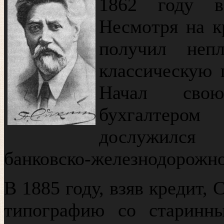
1862 году в
Несмотря на к
получил непл
классическую 
Начал свою
бухгалтером
дослужился
банковско-железнодорожн
В 1885 году, взяв кредит,
типографию со старинн