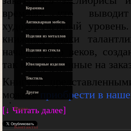
Керамика
времени что выводи
художественный уровень.
Антикварная мебель
книжные знаки талантли
Изделия из металлов
начала 20-го веков, созд
Изделия из стекла
так и исполненные на заказ
Ювелирные изделия
Книгу с представленным
Текстиль
можете
приобрести в наше
Другое
[↓ Читать далее]
Видео
Контакты