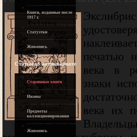
Экслиб
Книги, изданные после
1917 г.
удостове
Статуэтки
наклеив
Живопись
печатью 
Статьи об антиквариате
века в р
знаки исп
Старинные книги
достаточно
Иконы
века их п
Предметы
коллекционирования
Владельцы
Живопись
заказывать экслибрисы 