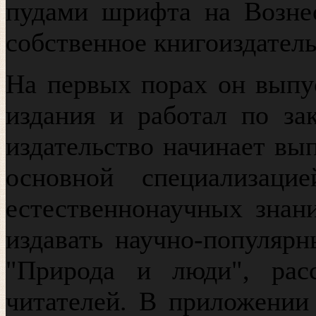
пудами шрифта на Вознес
собственное книгоиздатель
На первых порах он выпу
издания и работал по зак
издательство начинает вып
основной специализацие
естественнонаучных знан
издавать научно-популяр
"Природа и люди", рас
читателей. В приложении