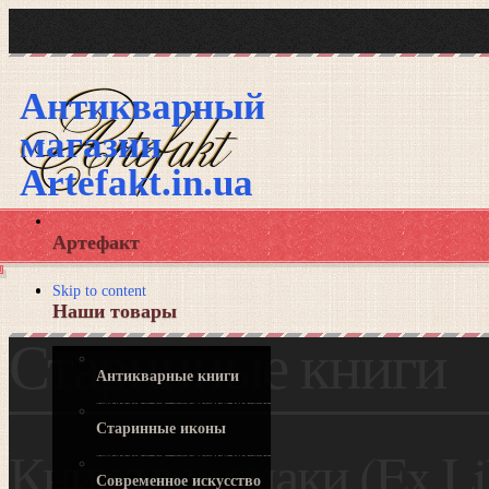
Антикварный
магазин
Artefakt.in.ua
Артефакт
Skip to content
Наши товары
Старинные книги
Антикварные книги
Старинные иконы
Книжные знаки (Ex Li
Современное искусство