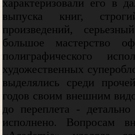
характеризовали его в д
выпуска книг, стро
произведений, серьезны
большое мастерство оф
полиграфического испо
художественных суперобло
выделялись среди проче
годов своим внешним видом
до переплета - детально
исполнено. Вопросам в