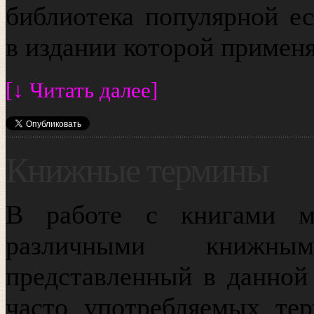
библиотека популярной ес
в издании которой примен
[↓ Читать далее]
Книжные термины
В работе с книгами м
различными книжны
представленный в данной 
часто употребляемых тер