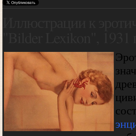
Иллюстрации к эроти
"Bilder Lexikon", 1931 
Эро
зна
дре
цив
с
энц