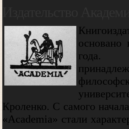
Издательство Академ
Книгоиз
основано 
года. И
принад
филосо
универси
Кроленко. С самого начала
«Academia» стали характе