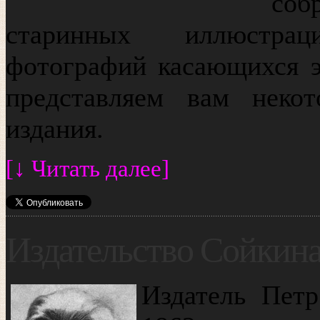
соб
старинных иллюстра
фотографий касающихся эр
представляем вам неко
издания.
[↓ Читать далее]
Издательство Сойкин
Издатель Пет