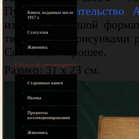
Пушкин.
Издательство 
Книги, изданные после
1917 г.
издание. Большой формат
Статуэтки
тиснением, с рисунками р
Живопись
Состояние хорошее.
Статьи об антиквариате
Размер: 31 х 23 см.
Старинные книги
Иконы
Предметы
коллекционирования
Живопись