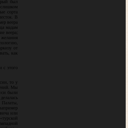
орый был
 слишком
ые сорта
есток. В
мер веера
ица мадам
ие веера;
 желания
пологию,
аркизу от
вать, как
и с этого
сии, то у
дений. Мы
Руси были
 делалась
 Палаты,
 например
вича или
тур­ской
западной