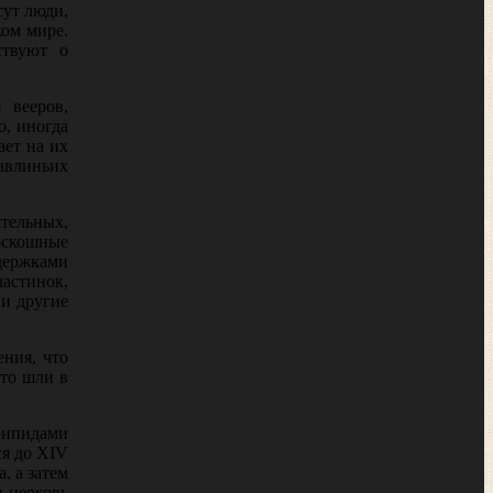
сут люди,
ком мире.
ствуют о
 вееров,
о, иногда
ает на их
павлиньих
тельных,
оскошные
здержками
астинок,
 и другие
ения, что
сто шли в
 рипидами
ся до XIV
, а затем
 церковь