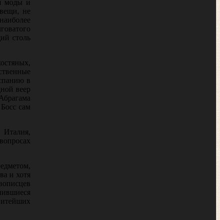
я моды и
вещи, не
наиболее
ова­того
ий столь
костяных,
дственные
Испанию в
дной веер
 Абрагама
 Босс сам
 Италия,
вопросах
редметом,
ва и хотя
вописцев
анившиеся
нитейших