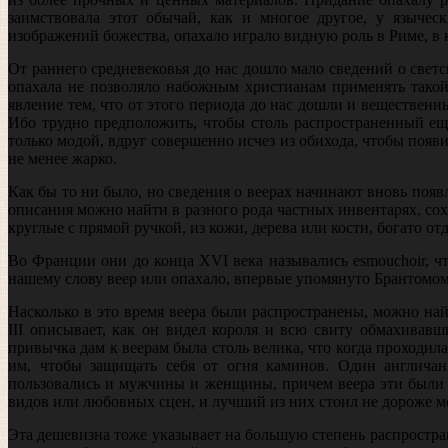
заимствовала этот обычай, как и многое другое, у языче
изображений божества, опахало играло видную роль в Риме, в 
От раннего средневековья до нас дошло мало сведений о свет
опа­хала не позволяло набожным христианам применять тако
явление тем, что от этого периода до нас дошли и веществен
Ибо трудно предположить, чтобы столь распространенный ещ
только модой, вдруг совершенно исчез из обихода, чтобы появи
не менее жарко.
Как бы то ни было, но сведения о веерах начинают вновь появля
описания можно найти в разного рода частных инвентарях, сох
круглые с прямой ручкой, из кожи, дерева или кости, богато от
Во Франции они до конца XVI века назывались esmouchoir, что 
нашему слову веер или опахало, впервые упомянуто Брантомом
Насколько в это время веера были распространены, можно най
III описывает, как он видел короля и всю свиту обмахивав
привычка дам к веерам была столь велика, что когда проходила
им, чтобы защищать себя от огня каминов. Один англичан
пользовались и мужчины и женщины, при­чем веера эти были
видов или любовных сцен, и лучший из них стоил не дороже м
Эта дешевизна тоже указывает на большую степень распростра