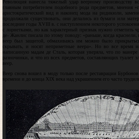
Революция нанесла тяжелый удар веерному производству во
главным по­требителем подобного рода предметов, мнения 
аристократический вид и наконец мода на ридикюли, замен
продолжали существовать, они делались из бумаги или мате
последние годы XVIII в. с наступлением некоторого успо­коени
с лорнетками, но как характерный признак нужно отметить ч
де- Жанлис писала по этому поводу: «раньше, когда краснели,
веер был защитой, обмахиваясь им можно было прикрыться
скрывать, и носят непри­метные веера». Но во все время 
написанную мадам де Сталь, которая уверяла, что по манере
разночинки, и что из всех предметов, составляющих туалет э
веер.
Веер снова вошел в моду только после реставрации Бурбонов
времени и до конца XIX века над украшением его часто труди