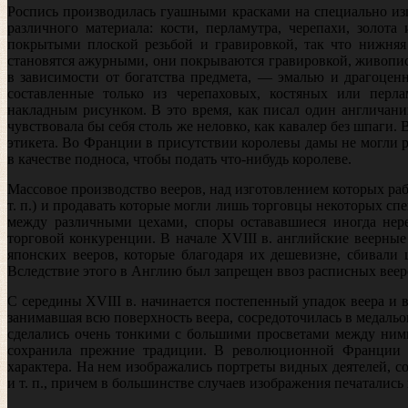
Роспись производилась гуашными красками на специально изго
раз­личного материала: кости, перламутра, черепахи, золо
покрытыми плоской резьбой и гравировкой, так что нижняя 
становятся ажурными, они покрываются гравировкой, живопи
в зависимости от богатства предмета, — эмалью и драгоцен
составленные только из черепаховых, костяных или перл
накладным рисунком. В это время, как писал один англичани
чувствовала бы себя столь же неловко, как кавалер без шпаги. 
этикета. Во Франции в при­сутствии королевы дамы не могли р
в качестве подноса, чтобы подать что-нибудь королеве.
Массовое производство вееров, над изготовлением которых ра
т. п.) и продавать которые могли лишь торговцы некоторых с
между раз­личными цехами, споры остававшиеся иногда нер
торговой конкуренции. В начале XVIII в. английские веерные
японских вееров, которые благодаря их дешевизне, сбивали
Вследствие этого в Англию был запрещен ввоз расписных вее
С середины XVIII в. начинается постепенный упадок веера и 
занимавшая всю поверхность веера, сосредоточилась в медальо
сделались очень тон­кими с большими просветами между ним
сохранила прежние традиции. В революционной Франции в
характера. На нем изображались портреты видных деятелей, 
и т. п., причем в большинстве случаев изображения печатались