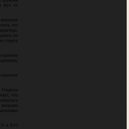
и мух от
 значение
нить это
арактера.
алось не
ло гореть
и краткие
видимому,
нозначное
в Генриха
ает, что
ьзовались
 веерами
ажениями
 XV и XVI