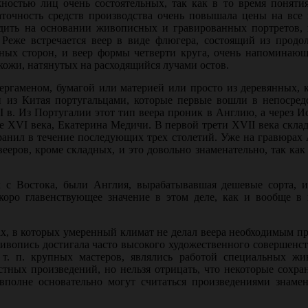
жностью лиц очень состоятельных, так как в то время поняти
точность средств производства очень повышала цены на все 
удить на основании живописных и гравированных портретов, 
Реже встречается веер в виде флюгера, состоящий из продолг
ных сто­рон, и веер формы четверти круга, очень напоминающ
кожи, натянутых на расходящийся лучами остов.
ерга­меном, бумагой или материей или просто из деревянных, 
ен из Китая порту­гальцами, которые первые вошли в непосре
I в. Из Португалии этот тип веера проник в Англию, а через 
не XVI века, Екатерина Медичи. В пер­вой трети XVII века скла
хранил в течение последующих трех столетий. Уже на гравюрах
вееров, кроме складных, и это довольно знаменательно, так как
с Во­стока, были Англия, вырабатывавшая дешевые сорта, и
коро главенствующее значение в этом деле, как и вообще в 
нах, в которых умеренный климат не делал веера необходимым п
ивопись достигала часто высокого художественного совершенст
т. п. крупных мастеров, являлись работой специальных жи
стных произведений, но нельзя отрицать, что некоторые сохр
вполне основательно могут счи­таться произведениями знаме