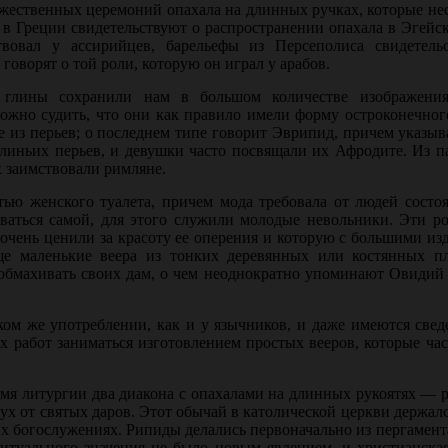
жественных цере­моний опахала на длинных ручках, которые не
в Греции свиде­тельствуют о распространении опахала в Эгейс
вовал у ассирийцев, барельефы из Персеполиса свидетель
говорят о той роли, которую он играл у арабов.
 глины сохранили нам в большом количестве изображения
ожно судить, что они как правило имели форму остроконечног
е из перьев; о последнем типе гово­рит Эврипид, причем указыв
влиньих перьев, и девушки часто посвя­щали их Афродите. Из 
их заимствовали римляне.
ю женского туалета, причем мода требовала от людей состоя
ваться самой, для этого слу­жили молодые невольники. Эти р
 очень ценили за красоту ее оперения и которую с большими и
е маленькие веера из тонких деревянных или костянных пл
ы обмахивать своих дам, о чем неоднократно упоминают Овидий
ком же употреблении, как и у язычников, и даже имеются свед
 работ заниматься изготовлением простых вееров, которые ча
ремя литургии два диакона с опахалами на длинных рукоятях —
х от святых даров. Этот обычай в католической церкви держал
их богослужениях. Рипиды делались первоначально из пергамента
итуального значения не было новым явлением, и христианская