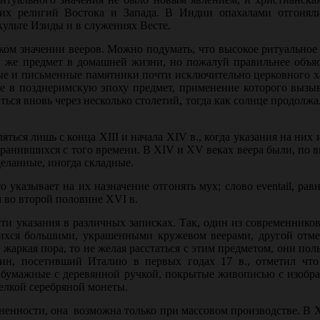
ских религий Востока и Запада. В Индии опахалами отгонял
культе Изиды и в служениях Весте.
ском значении вееров. Можно подумать, что высокое ритуальное
й же предмет в домашней жизни, но пожалуй правильнее объяс
ные и письменные памятники почти исключительно церковного х
е в позднеримскую эпоху предмет, применение которого вызыв
ться вновь через несколько столетий, тогда как солнце продолжа
ться лишь с конца XIII и начала XIV в., когда указания на них 
ранив­шихся с того времени. В XIV и ХV веках веера были, по 
деланные, иногда складные.
ука­зывает на их назначение отгонять мух; слово eventail, рав
 во второй половине XVI в.
ти указания в различных записках. Так, один из современнико
шихся большими, украшенными кружевом веерами, другой отмеч
 жаркая пора, то не желая расстаться с этим предметом, они пол
ин, посетивший Италию в первых годах 17 в., отметил что
 бумажные с деревянной ручкой, покрытые живописью с изобр
елкой серебряной монеты.
нен­ности, она возможна только при массовом производстве. В