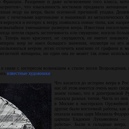
 Франции. Разорение и даже исчезновение того класса, кот
«патриотов», что изысканность костюмов придавала женщинам
ившая моду на веера, были основной причиной упадка. Дешев
рии с печатными картинками и вышивкой из металличе­ских бл
я вернулся и интерес к вееру, появились новые типы, как напри
рез­вычайное уменьшение размеров веера. Известная писательн
 когда хотели скрыть застенчивость или смущение, носили больш
. Теперь мало кра­снеют, не смущаются, не имеют никакого
империи веер не имел большого значения, несмотря на его а
 пользоваться веером легко отличить княгиню от графини и м
ле­гантной женщины, ни один она не может так ловко использо
 в связи с интересом возникшим к стилю эпохи Возрождения, 
лись
известные ху­дожники
.
Что касается до истории веера в Рос
нас об этом имеется очень мало све
знаем только, что в допетровской 
опахала разных типов. Часть из них
в Москве в мастерских Оружейной
другие были восточной работы, как
опахала казны царя Михаила Федоро
царицы Евдокии Лукьяновны — «
работы». Были и складные веера, 