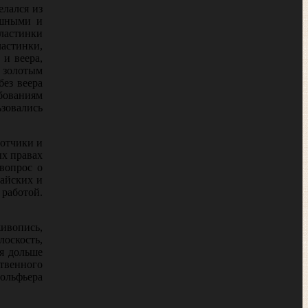
елался из
ошными и
ластинки
ластинки,
 и веера,
 золотым
без веера
ебованиям
ьзовались
лотчики и
ых правах
вопрос о
тайских и
 работой.
живопись,
лоскость,
ия дольше
твенного
гольфьера