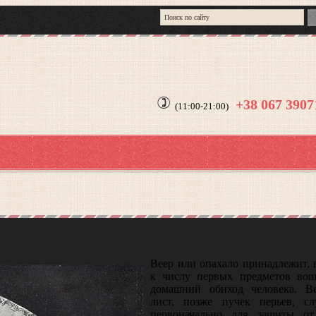
+38 067 390
(11:00-21:00)
Веер или опахало принадлежит, 
к числу первых предметов во
домашний обиход человека. В
лист, позже пучек перьев, с
первоначально для защиты от