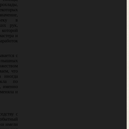
рохлады,
екоторых
начение,
веку в
ких рук,
которой
мастера и
аработок
ывается с
, пышных
ожеством
аем, что
а иногда
икла по
, именно
зменяла и
едству с
рвобытный
они имели