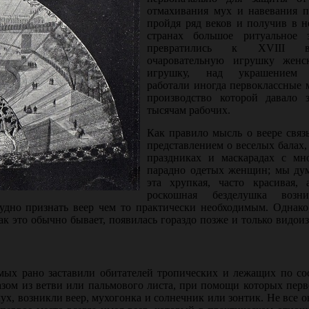
отмахивания мух и навевания п
пройдя ряд веков и получив в н
странах большое ритуальное з
превратились к XVIII 
очаровательную игрушку женс
игрушку, над украшением 
работали иногда первоклассные 
производство которой давало з
тысячам рабочих.
Как правило мысль о веере связ
представлением о веселых балах
праздниках и маскарадах с мн
парадно оде­тых женщин; мы дум
эта хрупкая, часто красивая, 
роскошная безделушка возн
удно признать веер чем то практически необхо­димым. Однако
ак это обычно бывает, появилась гораздо позже и только видои
мых рано заставили обитателей тропических и лежащих по сос
разом из ветви или паль­мового листа, при помощи которых пе
мух, возникли веер, мухогонка и солнечник или зонтик. Не все 