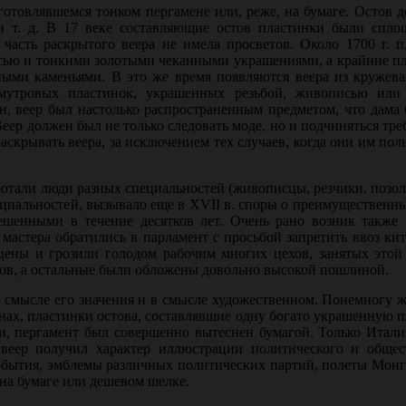
то­влявшемся тонком пергамене или, реже, на бумаге. Остов д
та и т. д. В 17 веке составляющие остов пластинки были спл
часть раскрытого веера не имела просветов. Около 1700 г. п
сью и тонкими золотыми чеканными украше­ниями, а крайние п
ными каменьями. В это же время появляются веера из кружева
амутро­вых пластинок, украшенных резьбой, живописью или
н, веер был настолько распространенным предметом, что дама 
Веер должен был не только сле­довать моде, но и подчиняться тр
аскрывать веера, за исключением тех случаев, когда они им пол
ботали люди разных специальностей (живописцы, резчики, позо
пециальностей, вызывало еще в XVII в. споры о преимущественн
ешенными в течение десятков лет. Очень рано возник также 
 мастера обратились в парламент с просьбой запретить ввоз ки
 цены и грозили голодом рабочим многих цехов, занятых этой
ров, а остальные были обложены довольно высокой пошлиной.
в смысле его значения и в смысле художественном. Понемногу 
нах, пластинки остова, составлявшие одну богато украшенную п
и, пергамент был совершенно вы­теснен бумагой. Только Итал
еер получил характер иллюстрации политиче­ского н общес
события, эмблемы различных политических партий, полеты Мон­
 на бумаге или дешевом шелке.