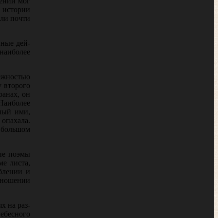
шении мог
 истории
или почти
нные дей­
наиболее
ежностью
у второго
ранах, он
 Наиболее
нный ими,
 опахала.
 большом
ие поэмы
е листа,
блении и
отношении
х на раз­
небесного