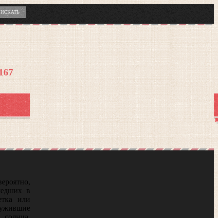
7167
вероятно,
шедших в
етка или
лужившие
 солнца,