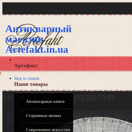
Антикварный
магазин
Artefakt.in.ua
Артефакт
Skip to content
Наши товары
Веера. История развития
Антикварные книги
Старинные иконы
Современное искусство