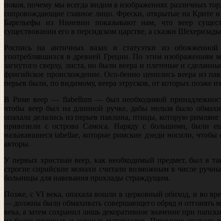
покоя, почему мы всегда видим в изображениях различных тор
сопровождающие главное лицо. Фрески, открытые на Крите и 
Барельефы из Ниневии показывают нам, что веер сущест
существовании его в персидском цар­стве, а сказки Шехеризады 
Роспись на античных вазах и статуэтки из обожженной
употреблявшихся в древней Греции. По этим изображениям м
загнутого сверху, листа, но были веера и плетеные и сделанны
фригийское происхождение. Осо­-бенно ценились веера из па
перьев были, по видимому, веера этру­сков, от которых позже 
В Риме веер — flabellum — был необходимой принадлежность
чтобы веер был на длинной ручке, дабы нельзя было обмахи
опахала делались из перьев павлина, птицы, которую римляне
привозили с острова Самоса. Наряду с большими, были ещ
называвшиеся tabellae, которые римские дэнди носили, чтоб
авторы.
У первых христиан веер, как необходимый предмет, был в та
строгие сирийские монахи считали возможным в числе ручных
больницы для навевания прохлады страждущим.
Позже, с VI века, опахала вошли в церковный обиход, и во в
— должны были обмахивать совершающего обряд и отгонять му
века, а затем сохра­нил лишь декоративное значение при папск
из более прочных и ценных материалов. Придание опахалу р