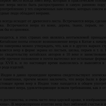
 первое место всегда имел веер, который в практическом отно
ение веера могло быть распространено в самую раннюю пору
 употреблению у тех современных нам племен, которых совсем 
бедные люди обладают веерами.
 всегда исходит от древесного листа. Встречаются веера, сдела
а. Встречаются веера из кожи, дерева, ткани, перьев, но 
ак бы из циновки.
ходится, в этих странах они являлись неотъемлемой принадл
Китайские поэты относят возникновение веера в Китае к начал
ти наверняка можно утвер­ждать, что, как и в других жарких ст
ляется веер в форме экрана из листьев, шелка, перьев и т. п.
 по свидетельству китайских авторов в 10 веке и заимствова
 себе прочное положение и почти вытеснил все остальные формы
ца XVII в. и по настоящее время вывозились и вывозятся в
о рода изделий.
 в Индии в давно прошедшие времена свидетельствуют эпическ
 памятники, причем можно заключить, что веера были в форм
астоящее время веер в Индии тоже находится в общем употре
зготовляют веера, удовлетворяющие всяким требованиям, как в 
 достоинства, и очень часто лица царской крови, в изображения
роны». В мировоззрении египтян веер был эмблемой счастья и 