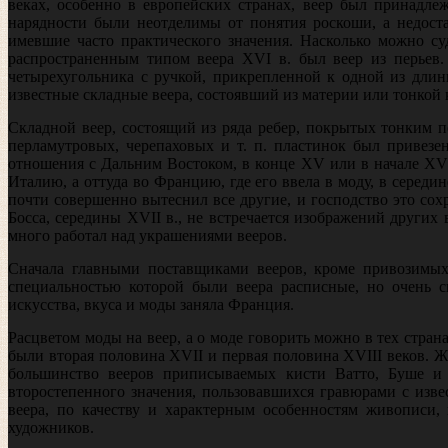
веках, особенно в европейских странах, веер был принадле
нарядности были неотделимы от понятия роскоши, а недоста
имевшие часто практического значения. Насколько можно с
распространенным типом веера XVI в. был веер из перьев. 
четырехугольника с ручкой, прикрепленной к одной из длин
известные складные веера, состоявший из материи или тонкой 
Складной веер, состоящий из ряда ребер, покрытых тонким п
перла­мутровых, черепаховых и т. п. пластинок был привез
отношения с Даль­ним Востоком, в конце XV или в начале XV
Италию, а оттуда во Фран­цию, где его ввела в моду, в середи
почти совершенно вытеснил все дру­гие, и господство это со
Босса, середины XVII в., не встречается изо­бражений других 
много работал над украшениями вееров.
Сначала главными поставщиками вееров, кроме привозимых 
специаль­ностью которой были веера расписные, но очень с
искусства, вкуса и моды заняла Франция.
Расцветом моды на веер, а о моде говорить можно в тех стра
были вторая половина XVII и первая половина XVIII веков. Ж
большинство вееров приписываемых кисти Ватто, Буше и 
второстепенного значения, пользовавшихся гравюрами с изве
веера, по качеству и характерным особенностям живописи, 
художников.