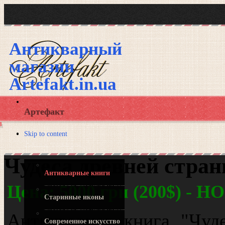
Антикварный
магазин
Artefakt.in.ua
Артефакт
Skip to content
Наши товары
Чудеса древней стран
Антикварные книги
Цена: 5000 грн (200$) -
Старинные иконы
Антикварная книга "Чуд
Современное искусство