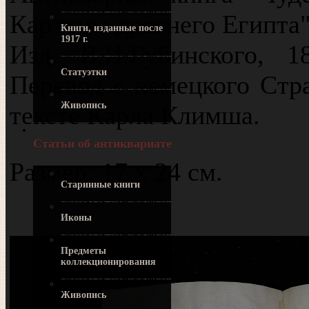
Картины древнего Египта".
Книги, изданные после
1917 г.
Изд. В.И.Губинского, 
Статуэтки
Перевод с немецкого Стр
Живопись
тексте Карла Климша.
Статьи об антиквариате
Размер: 17 x 24 см.
Старинные книги
Иконы
Предметы
коллекционирования
Живопись