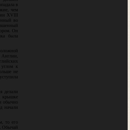
опадала в
кие, чем
ии XVIII
енный во
рашенный
ором. Он
­ка была
оположной
 Англии,
глийских
уг­лом к
больше не
 уступила
я делали
а крышке
ки обычно
ад начали
м, то его
я. Обычай