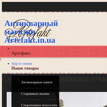
Антикварный
магазин
Artefakt.in.ua
Артефакт
Skip to content
Наши товары
Серебряные кофейники и ча
Антикварные книги
Старинные иконы
Современное искусство