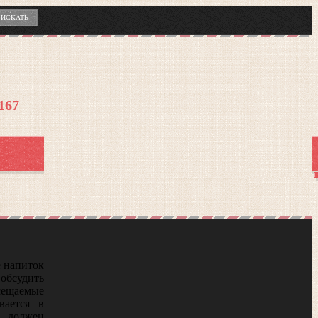
7167
е напиток
 обсудить
сещаемые
вается в
к должен