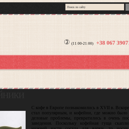
+38 067 390
(11:00-21:00)
йники
С кофе в Европе познакомились в XVII в. Вскор
стал по­пулярным, и кофейни, где можно было
деловые проблемы, превратились в очень по
заведения. По­скольку кофейная гуща скапли
нижней части сосуда для варки, то носи