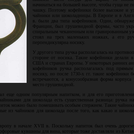
начинаться на большей высоте, чтобы гуща не п
чашку. Поэтому кофейники более высокие и уз
чайники или шоколадницы. В Европе и в Англ
в. бы­ли два типа кофейников. Один, обнаруж
Франции, был грушевидной формы, часто ук
спиральным чека­ненным или гравированным уз
стоял на трех маленьких ножках, а его руч
перпендикулярна носику.
У другого типа ручка располагалась на против
стороне от носика. Такие кофейники делали в
США и странах Европы. У некоторых ранних ан
кофейников ручка располагалась под прямым 
носику, но после 1730-х гг. такие кофейники 
встречаются, а конусообразная форма корпуса
место грушевидной.
тал еще одним популярным напитком, и для его приготовлени
айниками для шоколада есть существенная разница: ручка н
напиток можно было помешивать особым стержнем. Такие чайни
ные из чайников для шоколада после того, как какао и шокол
вро­пу в начале XVII в. Поскольку напиток был очень дороги
арфоровые кувшины для вина, которые тоже доставляли из Кита