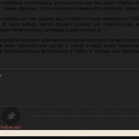
ы чайников увеличились, хотя напиток еще был дорог. Именно 
ок. Таким образом, слуги лишались возможности своровать заварк
 на­боры для чая, какими мы их знаем сегодня, появились в XIX 
. В такие наборы могли входить кувшин для горячей воды, м
вали также котелки, самовары и другую посуду.
трибуты времени: деревянная ручка на корпусе и ручка в виде
в виде перевернутой груши и носик в виде ветки характер
в подобном стиле, встречаются в США, в Англии они популяр
и
Follow me!