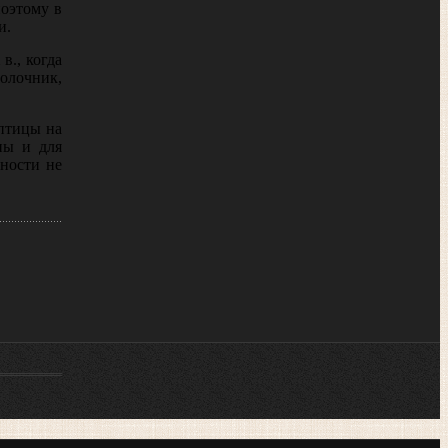
поэтому в
и.
в., когда
олочник,
 птицы на
ны и для
ности не